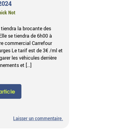
2024
nick Not
 tiendra la brocante des
Elle se tiendra de 6h00 à
tre commercial Carrefour
ges Le tarif est de 3€ /ml et
arer les véhicules derrière
gnements et […]
'article
sur
Laisser un commentaire
.
Brocante
des