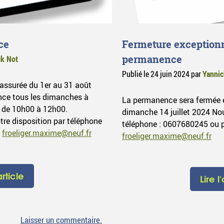
ce
Fermeture exceptionn
permanence
ck Not
Publié le
24 juin 2024
par
Yannic
ssurée du 1er au 31 août
nce tous les dimanches à
La permanence sera fermée 
4 de 10h00 à 12h00.
dimanche 14 juillet 2024 Nou
re disposition par téléphone
téléphone : 0607680245 ou p
:
froeliger.maxime@neuf.fr
froeliger.maxime@neuf.fr
article
Lire l
sur
Laisser un commentaire
.