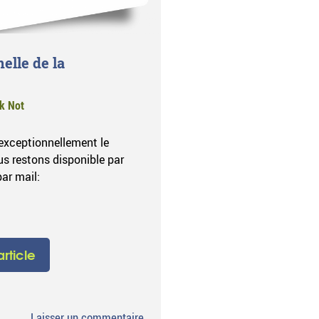
elle de la
k Not
exceptionnellement le
s restons disponible par
ar mail:
'article
sur
Laisser un commentaire
.