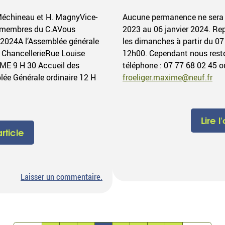
Méchineau et H. MagnyVice-
Aucune permanence ne sera
s membres du C.AVous
2023 au 06 janvier 2024. Re
 2024A l’Assemblée générale
les dimanches à partir du 07
a ChancellerieRue Louise
12h00. Cependant nous resto
E 9 H 30 Accueil des
téléphone : 07 77 68 02 45 ou
ée Générale ordinaire 12 H
froeliger.maxime@neuf.fr
Lire l
article
sur
Laisser un commentaire
.
Assemblée
Générale