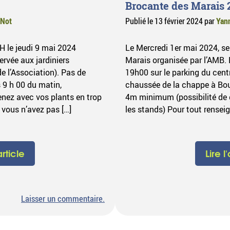
Brocante des Marais 
 Not
Publié le
13 février 2024
par
Yan
H le jeudi 9 mai 2024
Le Mercredi 1er mai 2024, se
servée aux jardiniers
Marais organisée par l’AMB. 
 l’Association). Pas de
19h00 sur le parking du cen
s 9 h 00 du matin,
chaussée de la chappe à Bour
enez avec vos plants en trop
4m minimum (possibilité de g
 vous n’avez pas […]
les stands) Pour tout rensei
article
Lire l
sur
Laisser un commentaire
.
Bourses
aux