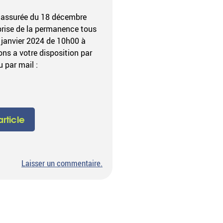
 assurée du 18 décembre
prise de la permanence tous
 janvier 2024 de 10h00 à
ns a votre disposition par
 par mail :
'article
sur
Laisser un commentaire
.
Fermeture
permanence