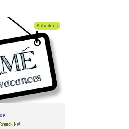
Marais
2024
Actualités
ce
Yannick Not