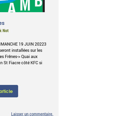
es
k Not
DIMANCHE 19 JUIN 20223
eront installées sur les
des Frênes-> Quai aux
n St Fiacre côté KFC si
'article
sur
Laisser un commentaire
.