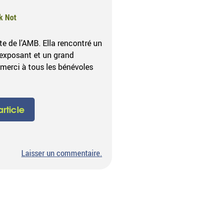
k Not
te de l’AMB. Ella rencontré un
exposant et un grand
merci à tous les bénévoles
'article
sur
Laisser un commentaire
.
Brocante
de
l’AMB