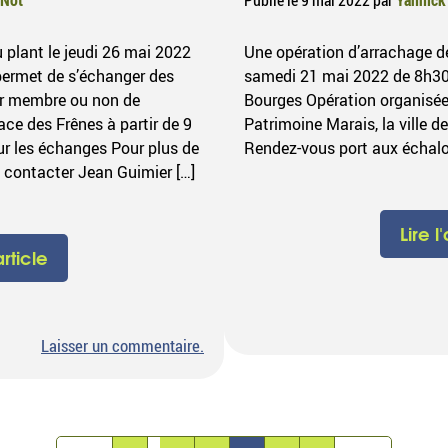
 plant le jeudi 26 mai 2022
Une opération d’arrachage de
 permet de s’échanger des
samedi 21 mai 2022 de 8h30 
eur membre ou non de
Bourges Opération organisée
ace des Frênes à partir de 9
Patrimoine Marais, la ville d
our les échanges Pour plus de
Rendez-vous port aux échal
contacter Jean Guimier […]
Lire l
article
sur
Laisser un commentaire
.
Trocs
Plants