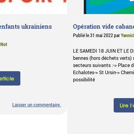
enfants ukrainiens
Opération vide caban
Publié le
31 mai 2022
par
Yannic
 Not
LE SAMEDI 18 JUIN ET LE 
bennes (hors déchets verts) s
secteurs suivants :-> Place 
Echalotes-> St Ursin-> Chemi
article
possibilité
sur
Lire l
Laisser un commentaire
.
Marche
au
profit
des