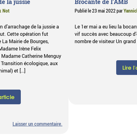
e la jussie
Brocante de l’AMB
k Not
Publié le
23 mai 2022
par
Yannic
n d’arrachage de la jussie a
Le 1er mai a eu lieu la bocan
ut. Cette opération fut
vif succès avec beaucoup d’
 La Mairie de Bourges,
nombre de visiteur Un grand 
 Madame Irène Felix
s), Madame Catherine Menguy
 Transition écologique, aux
Lire l
nimal) et […]
article
sur
Laisser un commentaire
.
Journée