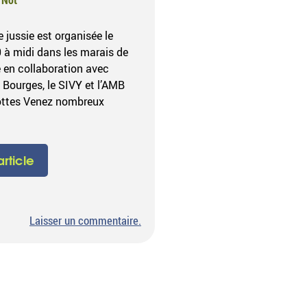
 jussie est organisée le
à midi dans les marais de
 en collaboration avec
e Bourges, le SIVY et l’AMB
ottes Venez nombreux
'article
sur
Laisser un commentaire
.
Opération
d’arrachage
de
jussie