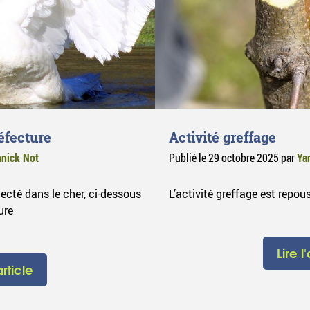
éfecture
Activité greffage
nick Not
Publié le
29 octobre 2025
par
Ya
tecté dans le cher, ci-dessous
L’activité greffage est repo
ure
Lire l
article