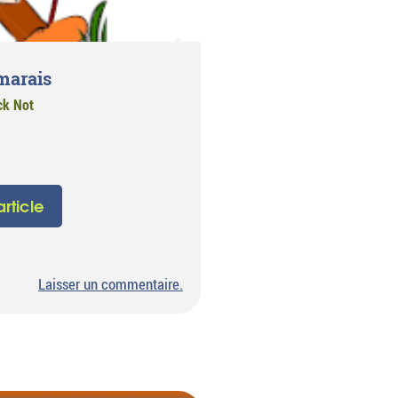
marais
ck Not
'article
sur
Laisser un commentaire
.
Randonnée
dans
les
marais