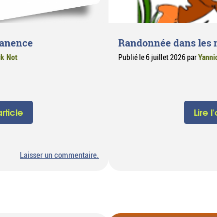
manence
Randonnée dans les 
ck Not
Publié le
6 juillet 2026
par
Yanni
article
Lire l
sur
Laisser un commentaire
.
Fermeture
de
la
permanence