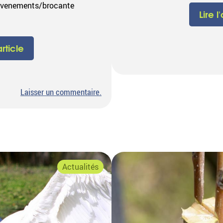
evenements/brocante
Lire l
article
sur
Laisser un commentaire
.
Brocante
des
marais
2026
Actualités