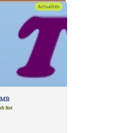
Actualités
’AMB
ck Not