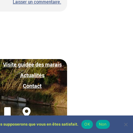
sur
Laisser un commentaire
.
Activité
greffage
Visite guidée des marais
Actualités
Contact
ous supposerons que vous en êtes satisfait.
OK
Non
Site réalisé par
Nicolas BESNARD