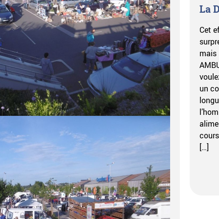
La D
Cet e
surpr
mais 
AMBUn
voulez
un co
longu
l’hom
alime
cours
[…]