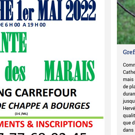
Gref
Comme
Cathe
mais 
de pl
duran
jusqu
Hervé
quali
que d
dans l