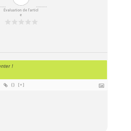
Évaluation de l'articl
e
{}
[+]