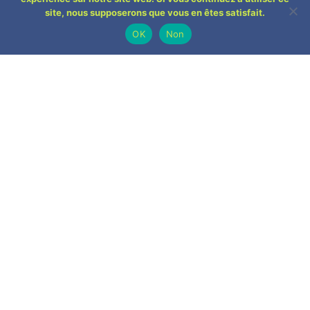
site, nous supposerons que vous en êtes satisfait.
OK
Non
ACTUALITÉS
Mise à disposition de
bennes à déchets
verts