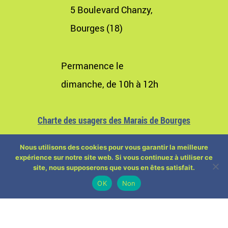
5 Boulevard Chanzy,
Bourges (18)
Permanence le
dimanche, de 10h à 12h
Charte des usagers des Marais de Bourges
Nous utilisons des cookies pour vous garantir la meilleure
expérience sur notre site web. Si vous continuez à utiliser ce
site, nous supposerons que vous en êtes satisfait.
OK
Non
Où manger à proximité des